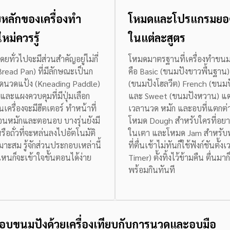
หลักของเครื่องทำ
โหมดและโปรแกรมยอดฮิ
หม่ควรรู้
ในแต่ละสูตร
ยทั่วไปจะมีส่วนสำคัญอยู่ไม่กี่
โหมดมาตรฐานที่เครื่องทำขนมปั
 (Bread Pan) ที่มีลักษณะเป็นก
คือ Basic (ขนมปังขาวพื้นฐา
บพัดนวดแป้ง (Kneading Paddle)
(ขนมปังโฮลวีต) French (ขนม
 และแผงควบคุมที่มีปุ่มเลือก
และ Sweet (ขนมปังหวาน) แต
เครื่องจะมีฮีตเตอร์ ทำหน้าที่
เวลานวด หมัก และอบที่แตกต่
ตอนหมักและตอนอบ บางรุ่นยังมี
โหมด Dough สำหรับใครที่อยา
รือถั่วที่จะหล่นลงไปอัตโนมัติ
ในเตา และโหมด Jam สำหรับ
เหมาะสม รู้จักส่วนประกอบเหล่านี้
ที่ตื่นเช้าไม่ทันก็ใช้ฟังก์ชันตั้
หนก็จะเข้าใจขั้นตอนได้ง่าย
Timer) ตั้งทิ้งไว้ข้ามคืน ตื่นม
พร้อมกินทันที
อบขนมปังด้วยเครื่องเทียบกับการนวดและอบมือ