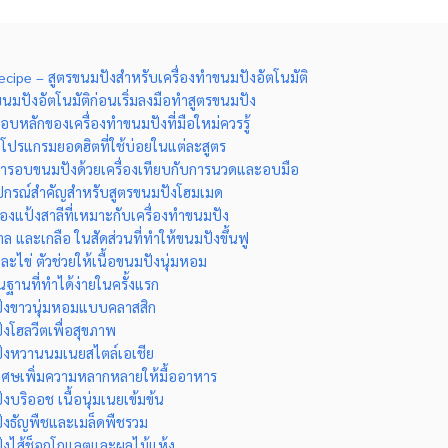
cipe – สูตรขนมปังสำหรับเครื่องทำขนมปังอัตโนมัติ
ทำขนมปังอัตโนมัติก่อนเริ่มลงมือทำสูตรขนมปัง
บหลักของเครื่องทำขนมปังที่มือใหม่ควรรู้
ปรแกรมยอดฮิตที่ใช้บ่อยในแต่ละสูตร
การอบขนมปังด้วยเครื่องเทียบกับการนวดและอบมือ
ุปกรณ์สำคัญสำหรับสูตรขนมปังโฮมเมด
งแป้งสาลีที่เหมาะกับเครื่องทำขนมปัง
ตาล และเกลือ ในสัดส่วนที่ทำให้ขนมปังขึ้นฟู
ะไข่ ตัวช่วยให้เนื้อขนมปังนุ่มหอม
นฐานที่ทำได้ง่ายในครั้งแรก
ังขาวนุ่มหอมแบบคลาสสิก
งโฮลวีตเพื่อสุขภาพ
ังหวานนมเนยสไตล์เอเชีย
เศษเพิ่มความหลากหลายให้มื้ออาหาร
งบริออช เนื้อนุ่มเนยเข้มข้น
ังธัญพืชและเมล็ดพืชรวม
ังไส้ช็อกโกแลตและผลไม้แห้ง