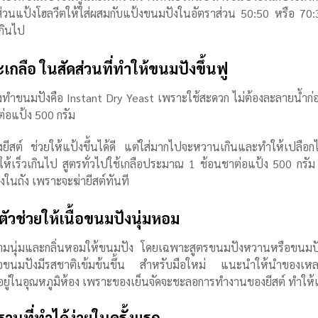
ส่วนแป้งโฮลวีตให้ใส่ผสมกับแป้งขนมปังในอัตราส่วน 50:50 หรือ 70:30
เกินไป
ะเกลือ ในสัดส่วนที่ทำให้ขนมปังขึ้นฟู
รื่องทำขนมปังคือ Instant Dry Yeast เพราะใช้สะดวก ไม่ต้องละลายน้ำก่อ
่อแป้ง 500 กรัม
ีสต์ ช่วยให้แป้งขึ้นได้ดี แต่ใส่มากไปจะหวานเกินและทำให้เปลือก
ให้เร็วเกินไป สูตรทั่วไปใช้เกลือประมาณ 1 ช้อนชาต่อแป้ง 500 กรัม 
รงในถัง เพราะจะฆ่ายีสต์ทันที
ตัวช่วยให้เนื้อขนมปังนุ่มหอม
มนุ่มและกลิ่นหอมให้ขนมปัง โดยเฉพาะสูตรขนมปังหวานหรือขนมปัง
อขนมปังมีรสชาติเข้มข้นขึ้น
สำหรับมือใหม่ แนะนำให้นำของเหลวอ
ยู่ในอุณหภูมิห้อง เพราะของเย็นจัดจะชะลอการทำงานของยีสต์ ทำให้แป
ฐานที่ทำได้ง่ายในครั้งแรก