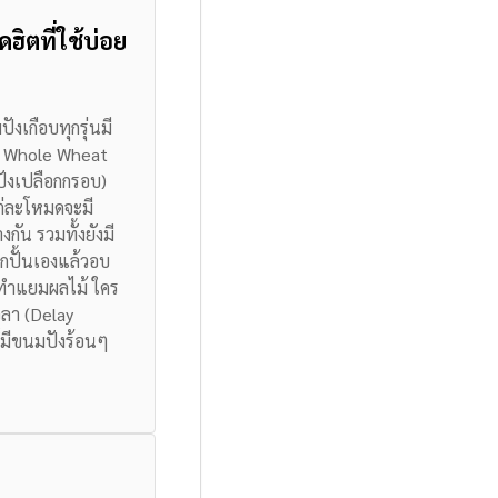
ตที่ใช้บ่อย
งเกือบทุกรุ่นมี
น) Whole Wheat
ปังเปลือกกรอบ)
่ละโหมดจะมี
างกัน
รวมทั้งยังมี
กปั้นเองแล้วอบ
ทำแยมผลไม้ ใคร
งเวลา (Delay
าก็มีขนมปังร้อนๆ