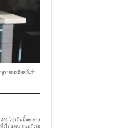
าดูรายละเอียดกันว่า
-14% โปรตีนนี้จะกลาย
์ทั่วไปแทน ขนมปังจะ