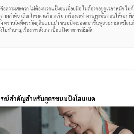
่สุดคือความสะดวก ไม่ต้องนวดแป้งจนเมื่อยมือ ไม่ต้องคอยดูเวลาหมัก ไม่
ดิบตามลำดับ เลือกโหมด แล้วกดเริ่ม เครื่องจะทำงานทุกขั้นตอนให้เอง
ที
ครั้ง ตราบใดที่ตวงวัตถุดิบแม่นยำ ขนมปังจะออกมาขึ้นฟูสวยงามเหมือน
ยังไม่ชำนาญเรื่องการสังเกตเนื้อแป้งจากการสัมผัส
ปกรณ์สำคัญสำหรับสูตรขนมปังโฮมเมด